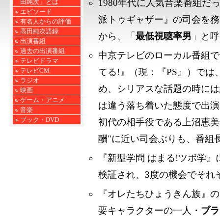
1980年代に人気音楽番組
田純次」とは
エピソード
派トゥギャザー』の司会を務
有名人からの評価
高田純次語録
から、「
最低視聴率男
」と呼
出演番組
過去の出演番組
中京テレビのローカル番組で1
テレビドラマ
テレビCM
てる!』（現：『PS』）で
ラジオ
め、シリアスな話題の時には
映画
ゲーム・アニメ
は違う落ち着いた態度で出演
音楽
ブック・DVD
初代の相手役である上沼恵美
酬"に近い司会ぶりも、番組
『新型学問 はまる!ツボ学
検証され、3度の機会でそれ
『オレたちひょうきん族』の
要キャラクターの一人・
ブラ