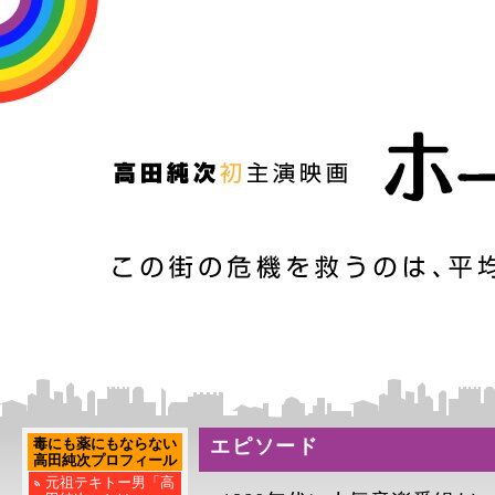
毒にも薬にもならない
エピソード
高田純次プロフィール
元祖テキトー男「高