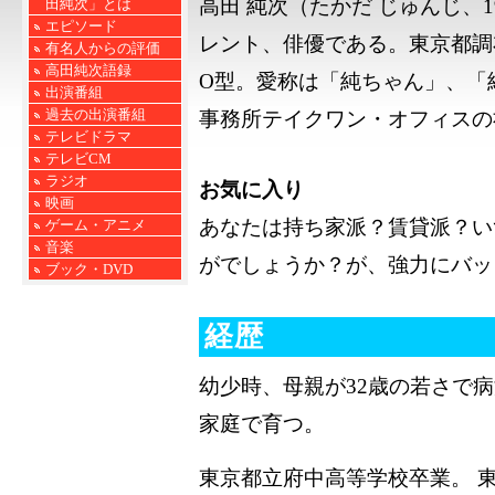
高田 純次（たかだ じゅんじ、19
田純次」とは
エピソード
レント、俳優である。東京都調布
有名人からの評価
高田純次語録
O型。愛称は「純ちゃん」、「純
出演番組
過去の出演番組
事務所テイクワン・オフィスの
テレビドラマ
テレビCM
ラジオ
お気に入り
映画
あなたは持ち家派？賃貸派？い
ゲーム・アニメ
音楽
がでしょうか？が、強力にバッ
ブック・DVD
経歴
幼少時、母親が32歳の若さで
家庭で育つ。
東京都立府中高等学校卒業。 