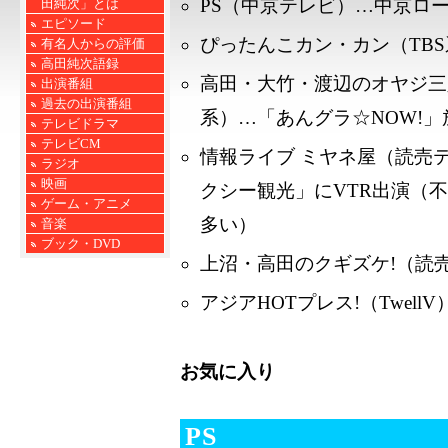
PS（中京テレビ）…中京ロ
田純次」とは
エピソード
ぴったんこカン・カン（TB
有名人からの評価
高田純次語録
高田・大竹・渡辺のオヤジ三
出演番組
過去の出演番組
系）…「あんグラ☆NOW!
テレビドラマ
テレビCM
情報ライブ ミヤネ屋（読売
ラジオ
映画
クシー観光」にVTR出演（
ゲーム・アニメ
多い）
音楽
ブック・DVD
上沼・高田のクギズケ!（読
アジアHOTプレス!（TwellV
お気に入り
PS