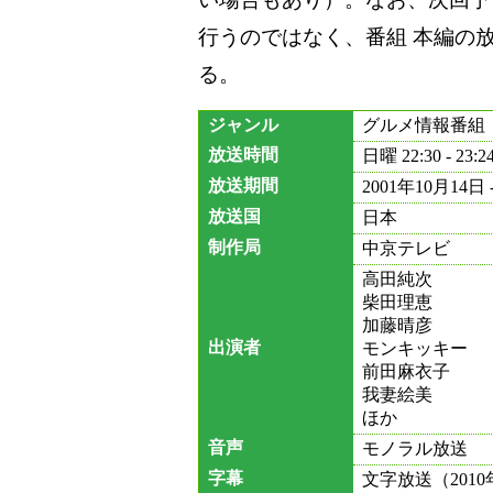
行うのではなく、番組 本編の
る。
ジャンル
グルメ情報番組
放送時間
日曜 22:30 - 23
放送期間
2001年10月14日
放送国
日本
制作局
中京テレビ
高田純次
柴田理恵
加藤晴彦
出演者
モンキッキー
前田麻衣子
我妻絵美
ほか
音声
モノラル放送
字幕
文字放送（201