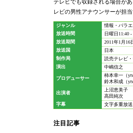
テレビでも収録される場合があ
レビの男性アナウンサーが担当
ジャンル
情報・バラエ
放送時間
日曜日11:40 -
放送期間
2011年1月16日
放送国
日本
制作局
読売テレビ・
演出
中嶋信之
柿本幸一（yt
プロデューサー
鈴木和成（yt
上沼恵美子
出演者
高田純次
字幕
文字多重放送
注目記事